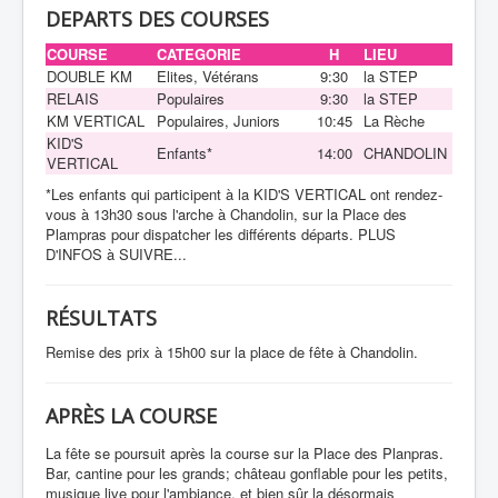
DEPARTS DES COURSES
COURSE
CATEGORIE
H
LIEU
DOUBLE KM
Elites, Vétérans
9:30
la STEP
RELAIS
Populaires
9:30
la STEP
KM VERTICAL
Populaires, Juniors
10:45
La Rèche
KID'S
Enfants*
14:00
CHANDOLIN
VERTICAL
*Les enfants qui participent à la KID'S VERTICAL ont rendez-
vous à 13h30 sous l'arche à Chandolin, sur la Place des
Plampras pour dispatcher les différents départs. PLUS
D'INFOS à SUIVRE...
RÉSULTATS
Remise des prix à 15h00 sur la place de fête à Chandolin.
APRÈS
LA COURSE
La fête se poursuit après la course sur la Place des Planpras.
Bar, cantine pour les grands; château gonflable pour les petits,
musique live pour l'ambiance, et bien sûr la désormais