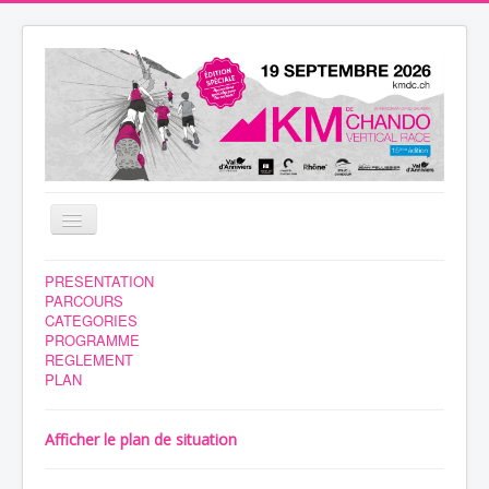
Basculer
la
navigation
NEWS
PRESENTATION
PARCOURS
BENEVOLES
CATEGORIES
PROGRAMME
COURSE
REGLEMENT
PLAN
INSCRIPTION
HEBERGEMENT
Afficher le plan de situation
RESULTATS