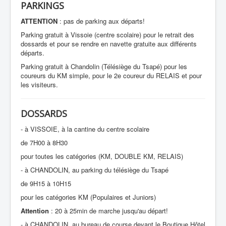
PARTENAIRES
PARKINGS
CONTACTS
ATTENTION
: pas de parking aux départs!
Parking gratuit à Vissoie (centre scolaire) pour le retrait des
dossards et pour se rendre en navette gratuite aux différents
départs.
Parking gratuit à Chandolin (Télésiège du Tsapé) pour les
coureurs du KM simple, pour le 2e coureur du RELAIS et pour
les visiteurs.
DOSSARDS
- à VISSOIE, à la cantine du centre scolaire
de 7H00 à 8H30
pour toutes les catégories (KM, DOUBLE KM, RELAIS)
- à CHANDOLIN, au parking du télésiège du Tsapé
de 9H15 à 10H15
pour les catégories KM (Populaires et Juniors)
Attention
: 20 à 25min de marche jusqu'au départ!
- à CHANDOLIN, au bureau de course devant le Boutique Hôtel